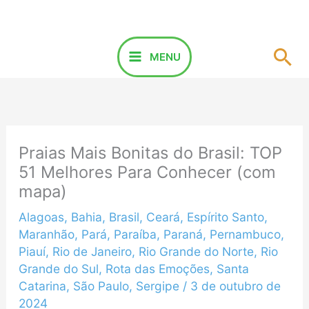
Ir
para
o
Pes
MENU
conteúdo
Praias Mais Bonitas do Brasil: TOP
51 Melhores Para Conhecer (com
mapa)
Alagoas
,
Bahia
,
Brasil
,
Ceará
,
Espírito Santo
,
Maranhão
,
Pará
,
Paraíba
,
Paraná
,
Pernambuco
,
Piauí
,
Rio de Janeiro
,
Rio Grande do Norte
,
Rio
Grande do Sul
,
Rota das Emoções
,
Santa
Catarina
,
São Paulo
,
Sergipe
/
3 de outubro de
2024