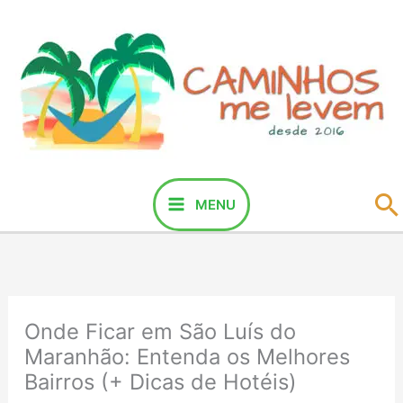
Ir
para
o
conteúdo
P
MENU
Onde Ficar em São Luís do
Maranhão: Entenda os Melhores
Bairros (+ Dicas de Hotéis)