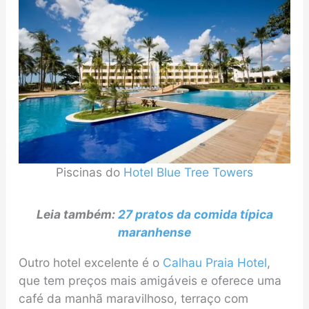
Piscinas do
Hotel Blue Tree Towers
Leia também:
27 pratos da comida típica
maranhense
Outro hotel excelente é o
Calhau Praia Hotel
,
que tem preços mais amigáveis e oferece uma
café da manhã maravilhoso, terraço com