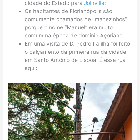
cidade do Estado para
Joinville
;
Os habitantes de Florianópolis são
comumente chamados de “manezinhos”,
porque o nome “Manuel” era muito
comum na época de domínio Açoriano;
Em uma visita de D. Pedro I à ilha foi feito
o calçamento da primeira rua da cidade,
em Santo Antônio de Lisboa. É essa rua
aqui: