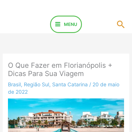
Ir
para
o
Pes
MENU
conteúdo
O Que Fazer em Florianópolis +
Dicas Para Sua Viagem
Brasil
,
Região Sul
,
Santa Catarina
/
20 de maio
de 2022