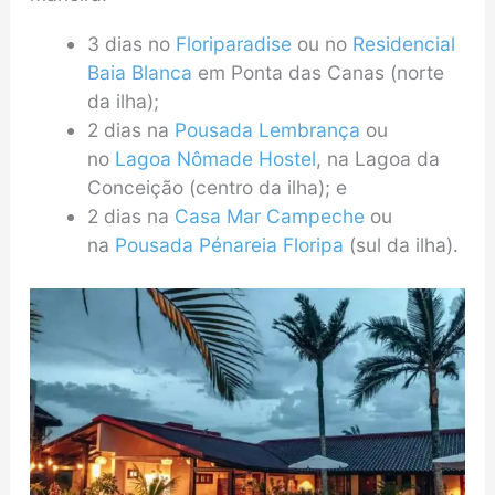
3 dias no
Floriparadise
ou no
Residencial
Baia Blanca
em Ponta das Canas (norte
da ilha);
2 dias na
Pousada Lembrança
ou
no
Lagoa Nômade Hostel
, na Lagoa da
Conceição (centro da ilha); e
2 dias na
Casa Mar Campeche
ou
na
Pousada Pénareia Floripa
(sul da ilha).