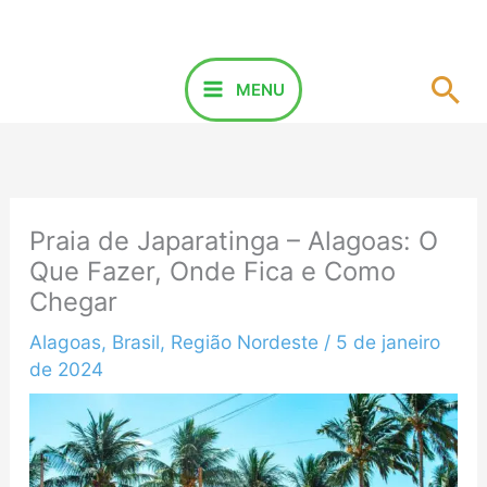
Ir
para
o
Pes
MENU
conteúdo
Praia de Japaratinga – Alagoas: O
Que Fazer, Onde Fica e Como
Chegar
Alagoas
,
Brasil
,
Região Nordeste
/
5 de janeiro
de 2024