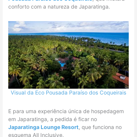
conforto com a natureza de Japaratinga.
Visual da Eco Pousada Paraíso dos Coqueirais
E para uma experiência única de hospedagem
em Japaratinga, a pedida é ficar no
Japaratinga Lounge Resort
, que funciona no
esquema All Inclusive.