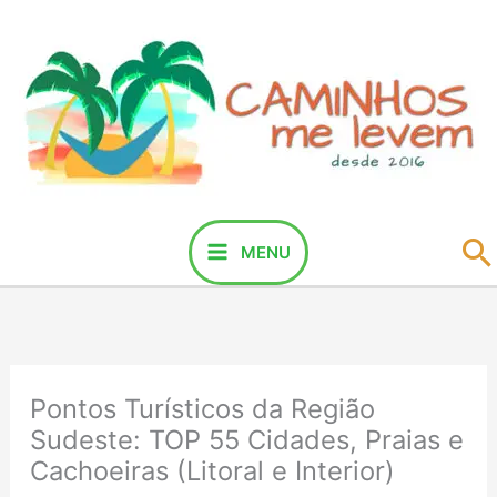
Ir
para
o
conteúdo
P
MENU
Pontos Turísticos da Região
Sudeste: TOP 55 Cidades, Praias e
Cachoeiras (Litoral e Interior)