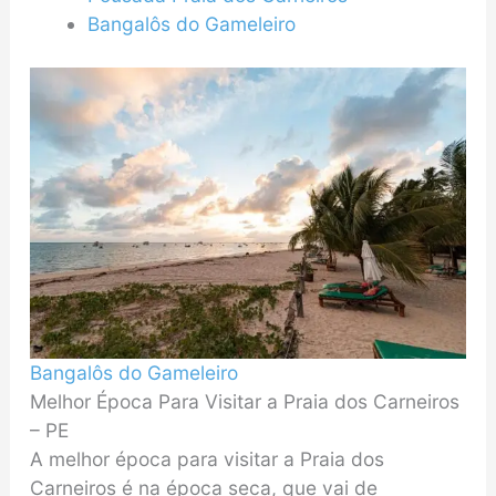
Bangalôs do Gameleiro
Bangalôs do Gameleiro
Melhor Época Para Visitar a Praia dos Carneiros
– PE
A melhor época para visitar a Praia dos
Carneiros é na época seca, que vai de