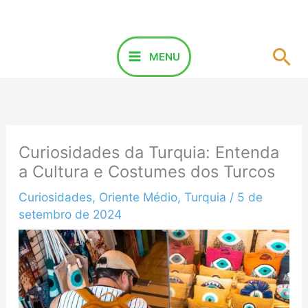
Ir
para
o
Pes
MENU
conteúdo
Curiosidades da Turquia: Entenda
a Cultura e Costumes dos Turcos
Curiosidades
,
Oriente Médio
,
Turquia
/
5 de
setembro de 2024