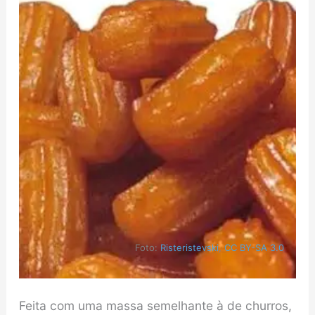
Foto:
Risteristevski
,
CC BY-SA 3.0
Feita com uma massa semelhante à de churros,