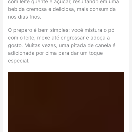
com leite quente e açúcar, resultando em uma
bebida cremosa e deliciosa, mais consumida
nos dias frios.
O preparo é bem simples: você mistura o pó
com o leite, mexe até engrossar e adoça a
gosto. Muitas vezes, uma pitada de canela é
adicionada por cima para dar um toque
especial.