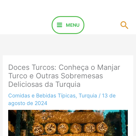
Ir
para
o
Pes
MENU
conteúdo
Doces Turcos: Conheça o Manjar
Turco e Outras Sobremesas
Deliciosas da Turquia
Comidas e Bebidas Típicas
,
Turquia
/
13 de
agosto de 2024