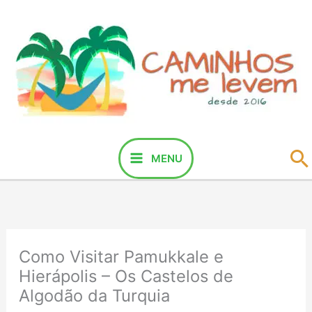
Ir
para
o
conteúdo
P
MENU
Como Visitar Pamukkale e
Hierápolis – Os Castelos de
Algodão da Turquia