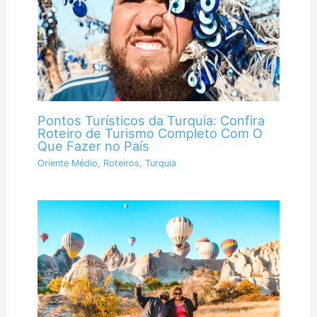
Pontos Turísticos da Turquia: Confira
Roteiro de Turismo Completo Com O
Que Fazer no País
Oriente Médio
,
Roteiros
,
Turquia