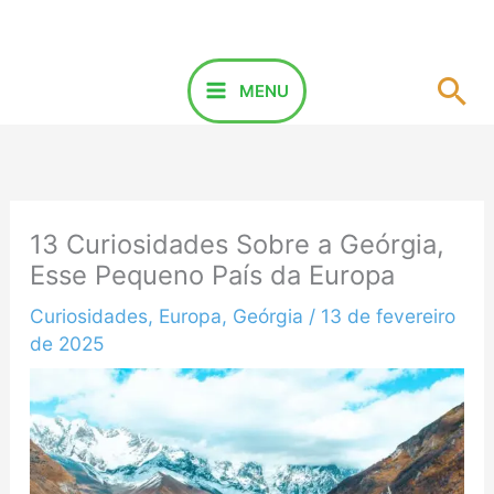
Ir
para
o
Pes
MENU
conteúdo
13 Curiosidades Sobre a Geórgia,
Esse Pequeno País da Europa
Curiosidades
,
Europa
,
Geórgia
/
13 de fevereiro
de 2025