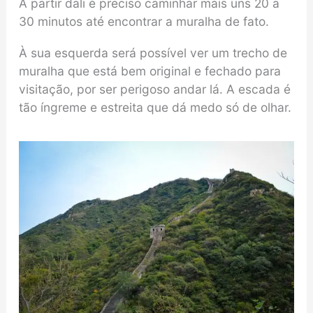
A partir dali é preciso caminhar mais uns 20 a
30 minutos até encontrar a muralha de fato.
À sua esquerda será possível ver um trecho de
muralha que está bem original e fechado para
visitação, por ser perigoso andar lá. A escada é
tão íngreme e estreita que dá medo só de olhar.