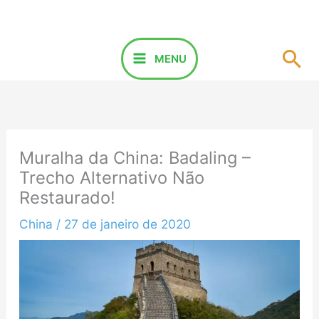
Ir
para
o
Pes
MENU
conteúdo
Muralha da China: Badaling –
Trecho Alternativo Não
Restaurado!
China
/
27 de janeiro de 2020