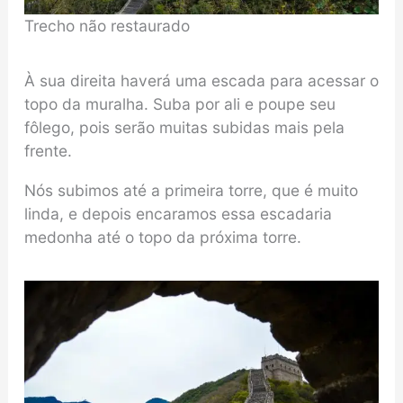
Trecho não restaurado
À sua direita haverá uma escada para acessar o
topo da muralha. Suba por ali e poupe seu
fôlego, pois serão muitas subidas mais pela
frente.
Nós subimos até a primeira torre, que é muito
linda, e depois encaramos essa escadaria
medonha até o topo da próxima torre.