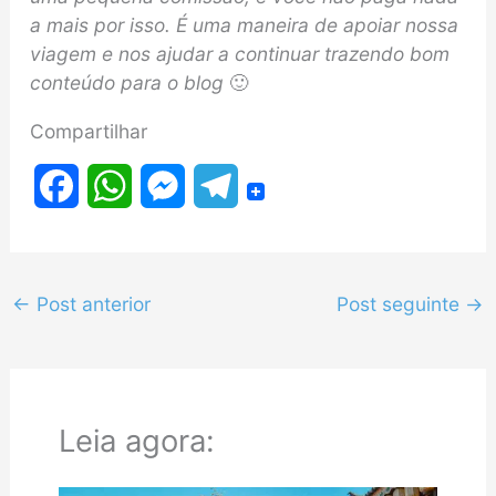
a mais por isso. É uma maneira de apoiar nossa
viagem e nos ajudar a continuar trazendo bom
conteúdo para o blog
🙂
Compartilhar
F
W
M
T
a
h
e
e
c
a
s
l
←
Post anterior
Post seguinte
→
e
t
s
e
b
s
e
g
o
A
n
r
Leia agora:
o
p
g
a