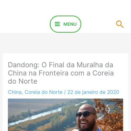
Ir
para
o
Pes
MENU
conteúdo
Dandong: O Final da Muralha da
China na Fronteira com a Coreia
do Norte
China
,
Coreia do Norte
/
22 de janeiro de 2020