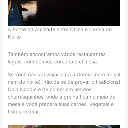
A Ponte da Amizade entre China e Coreia do
Norte
Também encontramos vários restaurantes
legais, com comida coreana e chinesa.
Se você não vai viajar para a Coreia (nem do sul
nem do norte), não deixe de provar o tradicional
Cold Noodle e de comer em um dos
churrasquinhos, onde a grelha fica no meio da
mesa e você prepara suas carnes, vegetais e
frutos do mar.