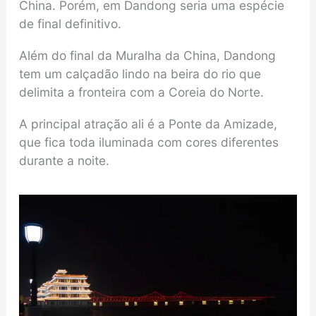
China. Porém, em Dandong seria uma espécie
de final definitivo.
Além do final da Muralha da China, Dandong
tem um calçadão lindo na beira do rio que
delimita a fronteira com a Coreia do Norte.
A principal atração ali é a Ponte da Amizade,
que fica toda iluminada com cores diferentes
durante a noite.