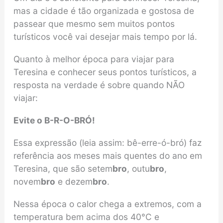
mas a cidade é tão organizada e gostosa de
passear que mesmo sem muitos pontos
turísticos você vai desejar mais tempo por lá.
Quanto à melhor época para viajar para
Teresina e conhecer seus pontos turísticos, a
resposta na verdade é sobre quando NÃO
viajar:
Evite o B-R-O-BRÓ!
Essa expressão (leia assim: bê-erre-ó-bró) faz
referência aos meses mais quentes do ano em
Teresina, que são setem
bro
, outu
bro
,
novem
bro
e dezem
bro
.
Nessa época o calor chega a extremos, com a
temperatura bem acima dos 40°C e