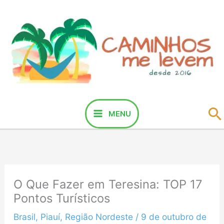
Ir
para
o
conteúdo
P
MENU
O Que Fazer em Teresina: TOP 17
Pontos Turísticos
Brasil
,
Piauí
,
Região Nordeste
/
9 de outubro de