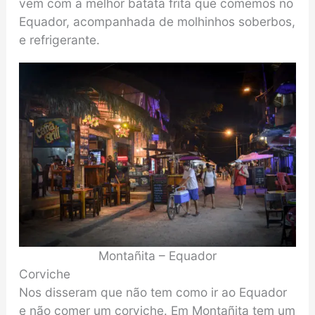
vem com a melhor batata frita que comemos no
Equador, acompanhada de molhinhos soberbos,
e refrigerante.
Montañita – Equador
Corviche
Nos disseram que não tem como ir ao Equador
e não comer um corviche. Em Montañita tem um