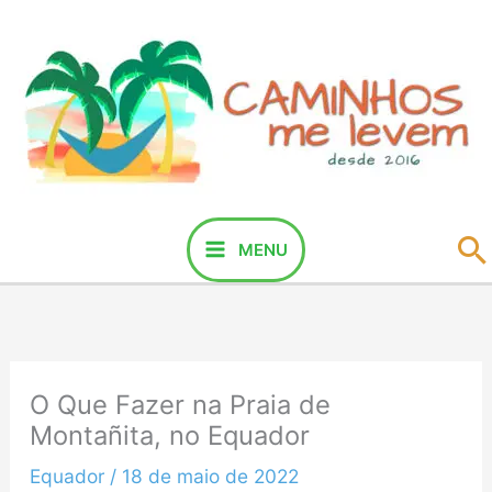
Ir
para
o
conteúdo
P
MENU
O Que Fazer na Praia de
Montañita, no Equador
Equador
/
18 de maio de 2022