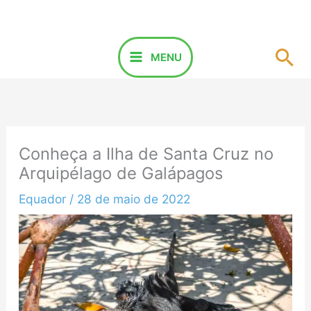
Ir
para
o
Pes
MENU
conteúdo
Conheça a Ilha de Santa Cruz no
Arquipélago de Galápagos
Equador
/
28 de maio de 2022