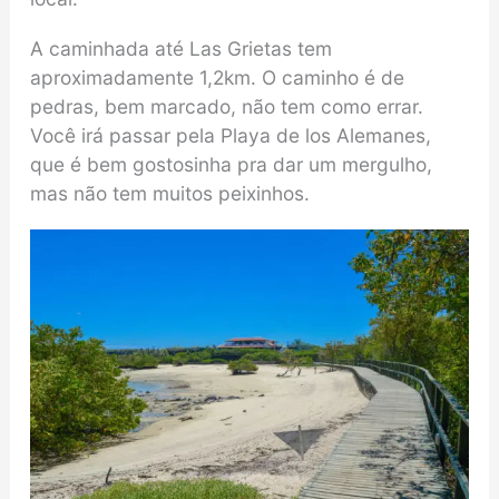
A caminhada até Las Grietas tem
aproximadamente 1,2km. O caminho é de
pedras, bem marcado, não tem como errar.
Você irá passar pela Playa de los Alemanes,
que é bem gostosinha pra dar um mergulho,
mas não tem muitos peixinhos.