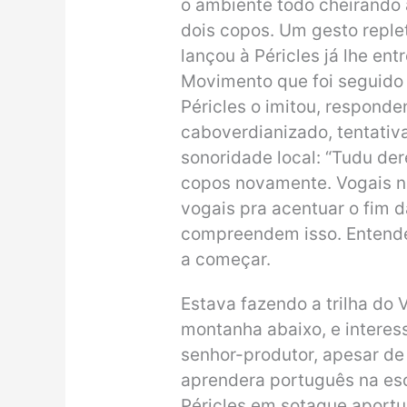
o ambiente todo cheirando a
dois copos. Um gesto replet
lançou à Péricles já lhe e
Movimento que foi seguido
Péricles o imitou, respond
caboverdianizado, tentativa
sonoridade local: “Tudu dere
copos novamente. Vogais n
vogais pra acentuar o fim d
compreendem isso. Entendeu
a começar.
Estava fazendo a trilha do V
montanha abaixo, e interes
senhor-produtor, apesar de 
aprendera português na esc
Péricles em sotaque aport