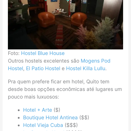
Foto:
Hostel Blue House
Outros hostels excelentes são
Mogens Pod
Hostel
,
El Patio Hostel
e
Hostel Killa Lullu
.
Pra quem prefere ficar em hotel, Quito tem
desde boas opções econômicas até lugares um
pouco mais luxuosos:
Hotel + Arte
($)
Boutique Hotel Antinea
($$)
Hotel Vieja Cuba
($$$)