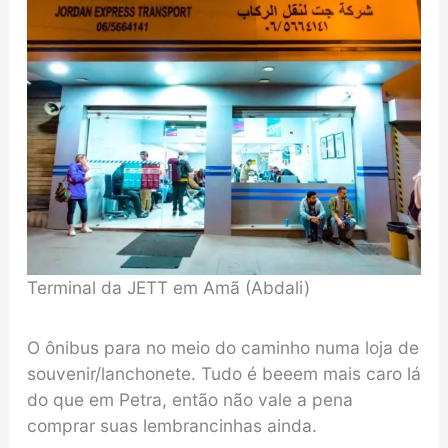
Terminal da JETT em Amã (Abdali)
O ônibus para no meio do caminho numa loja de
souvenir/lanchonete. Tudo é beeem mais caro lá
do que em Petra, então não vale a pena
comprar suas lembrancinhas ainda.