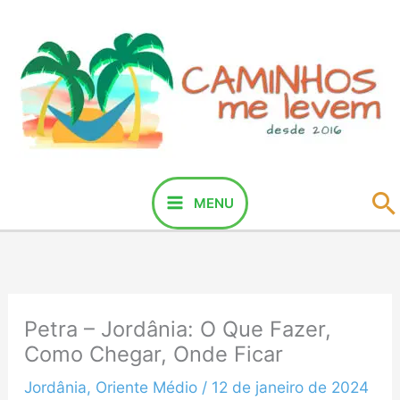
Ir
para
o
conteúdo
P
MENU
Petra – Jordânia: O Que Fazer,
Como Chegar, Onde Ficar
Jordânia
,
Oriente Médio
/
12 de janeiro de 2024