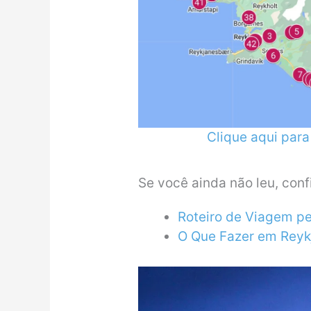
Clique aqui par
Se você ainda não leu, con
Roteiro de Viagem pel
O Que Fazer em Reyk