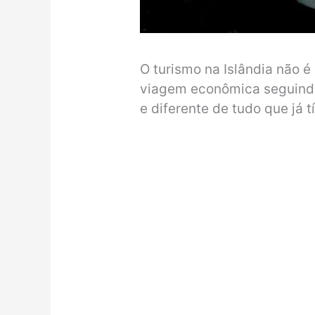
O turismo na Islândia não é
viagem econômica seguindo
e diferente de tudo que já t