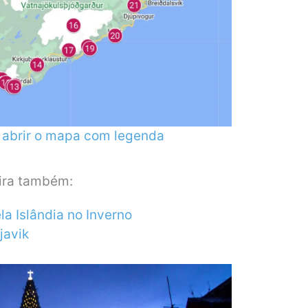
a abrir o mapa com legenda
fira também:
a Islândia no Inverno
javik