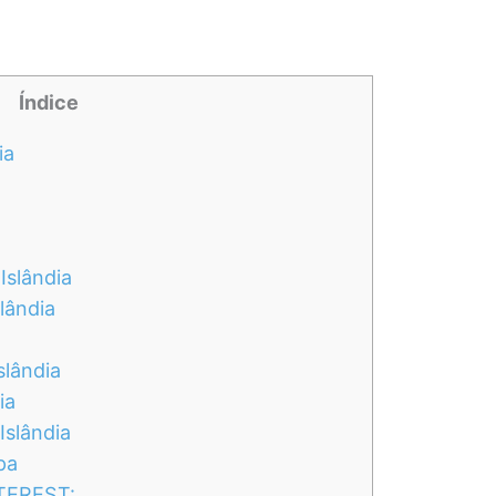
Índice
ia
Islândia
lândia
slândia
ia
Islândia
pa
NTEREST: