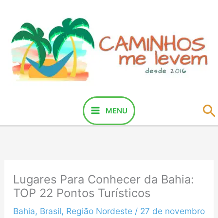
Ir
para
o
conteúdo
P
MENU
Lugares Para Conhecer da Bahia:
TOP 22 Pontos Turísticos
Bahia
,
Brasil
,
Região Nordeste
/
27 de novembro