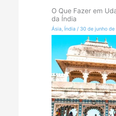
O Que Fazer em Udai
da Índia
Ásia
,
Índia
/
30 de junho de