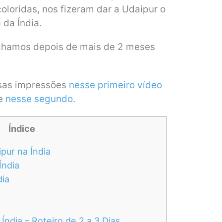
oloridas, nos fizeram dar a Udaipur o
 da Índia.
achamos depois de mais de 2 meses
sas impressões
nesse primeiro vídeo
 e
nesse segundo
.
Índice
pur na Índia
Índia
dia
ndia – Roteiro de 2 a 3 Dias