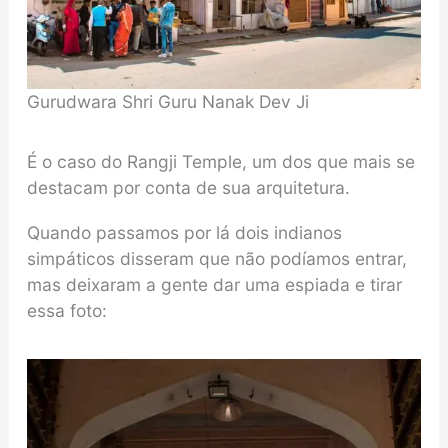
Gurudwara Shri Guru Nanak Dev Ji
É o caso do Rangji Temple, um dos que mais se
destacam por conta de sua arquitetura.
Quando passamos por lá dois indianos
simpáticos disseram que não podíamos entrar,
mas deixaram a gente dar uma espiada e tirar
essa foto: