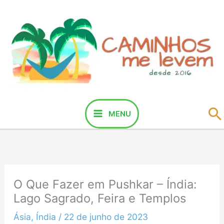
Ir
para
o
conteúdo
P
MENU
O Que Fazer em Pushkar – Índia:
Lago Sagrado, Feira e Templos
Ásia
,
Índia
/
22 de junho de 2023