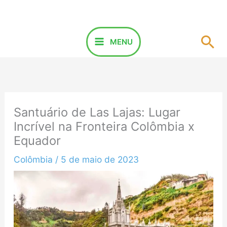
Ir
para
o
Pes
MENU
conteúdo
Santuário de Las Lajas: Lugar
Incrível na Fronteira Colômbia x
Equador
Colômbia
/
5 de maio de 2023