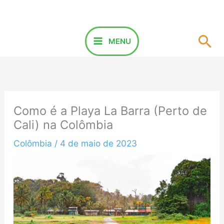
Ir
para
o
Pes
MENU
conteúdo
Como é a Playa La Barra (Perto de
Cali) na Colômbia
Colômbia
/
4 de maio de 2023