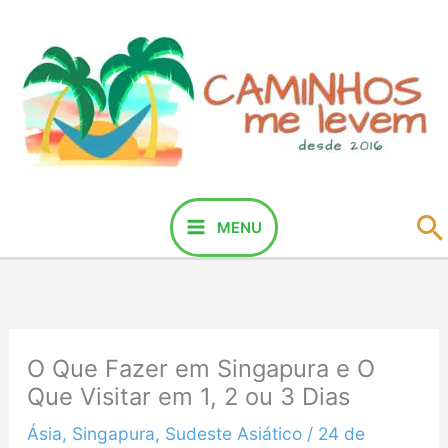
Ir
para
o
conteúdo
P
MENU
O Que Fazer em Singapura e O
Que Visitar em 1, 2 ou 3 Dias
Ásia
,
Singapura
,
Sudeste Asiático
/
24 de