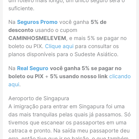
um roteiro mais longo, um único seguro será o
suficiente.
Na
Seguros Promo
você ganha
5% de
desconto
usando o cupom
CAMINHOSMELEVEM
, e mais 5% se pagar no
boleto ou PIX.
Clique aqui
para consultar os
planos disponíveis para o Sudeste Asiático.
Na
Real Seguro
você ganha 5% se pagar no
boleto ou PIX
+
5% usando nosso link
clicando
aqui
.
Aeroporto de Singapura
A imigração para entrar em Singapura foi uma
das mais tranquilas pelas quais já passamos. Só
tivemos que escanear os passaportes em uma
catraca e pronto. Na saída meu passaporte deu
erro, então tive que ir no balcão, o que também