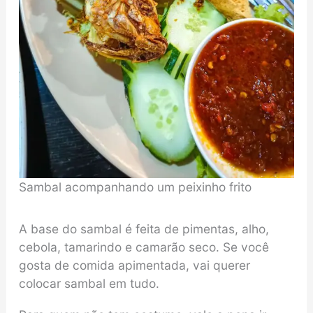
Sambal acompanhando um peixinho frito
A base do sambal é feita de pimentas, alho,
cebola, tamarindo e camarão seco. Se você
gosta de comida apimentada, vai querer
colocar sambal em tudo.