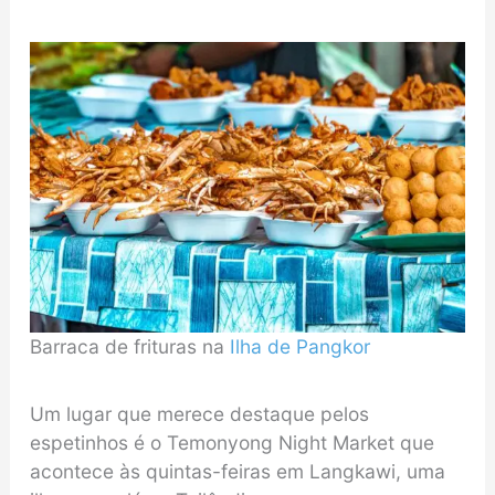
Barraca de frituras na
Ilha de Pangkor
Um lugar que merece destaque pelos
espetinhos é o Temonyong Night Market que
acontece às quintas-feiras em Langkawi, uma