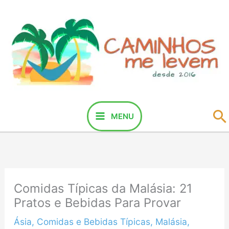
Ir
para
o
conteúdo
P
MENU
Comidas Típicas da Malásia: 21
Pratos e Bebidas Para Provar
Ásia
,
Comidas e Bebidas Típicas
,
Malásia
,