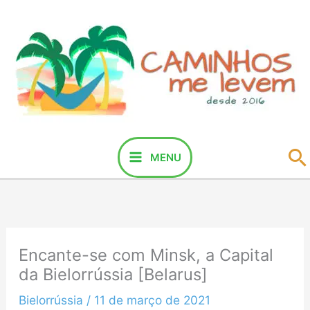
Ir
para
o
conteúdo
P
MENU
Encante-se com Minsk, a Capital
da Bielorrússia [Belarus]
Bielorrússia
/
11 de março de 2021