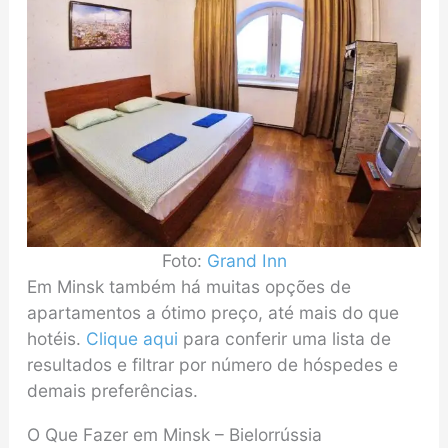
Foto:
Grand Inn
Em Minsk também há muitas opções de
apartamentos a ótimo preço, até mais do que
hotéis.
Clique aqui
para conferir uma lista de
resultados e filtrar por número de hóspedes e
demais preferências.
O Que Fazer em Minsk – Bielorrússia