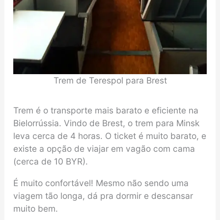
Trem de Terespol para Brest
Trem é o transporte mais barato e eficiente na
Bielorrússia. Vindo de Brest, o trem para Minsk
leva cerca de 4 horas. O ticket é muito barato, e
existe a opção de viajar em vagão com cama
(cerca de 10 BYR).
É muito confortável! Mesmo não sendo uma
viagem tão longa, dá pra dormir e descansar
muito bem.