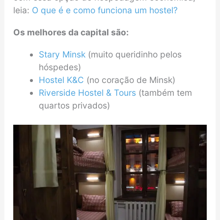
leia:
O que é e como funciona um hostel?
Os melhores da capital são:
Stary Minsk
(muito queridinho pelos
hóspedes)
Hostel K&C
(no coração de Minsk)
Riverside Hostel & Tours
(também tem
quartos privados)