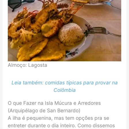
Almoço: Lagosta
Leia também: comidas típicas para provar na
Colômbia
O que Fazer na Isla Múcura e Arredores
(Arquipélago de San Bernardo)
A ilha é pequenina, mas tem opções pra se
entreter durante o dia inteiro. Como dissemos