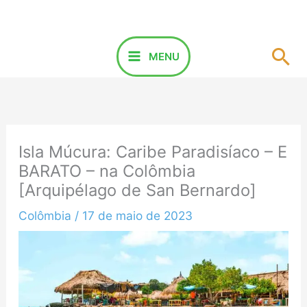
Ir
para
o
Pes
MENU
conteúdo
Isla Múcura: Caribe Paradisíaco – E
BARATO – na Colômbia
[Arquipélago de San Bernardo]
Colômbia
/
17 de maio de 2023