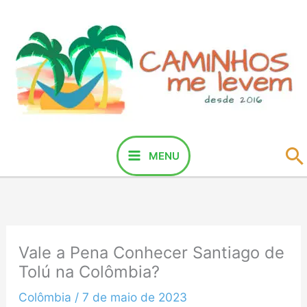
Ir
para
o
conteúdo
P
MENU
Vale a Pena Conhecer Santiago de
Tolú na Colômbia?
Colômbia
/
7 de maio de 2023