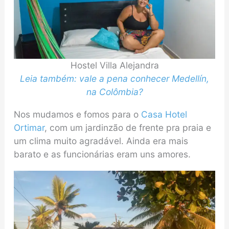
Hostel Villa Alejandra
Leia também: vale a pena conhecer Medellín,
na Colômbia?
Nos mudamos e fomos para o
Casa Hotel
Ortimar
, com um jardinzão de frente pra praia e
um clima muito agradável. Ainda era mais
barato e as funcionárias eram uns amores.