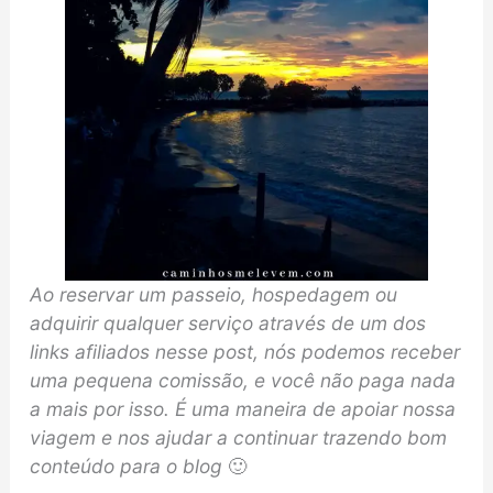
Ao reservar um passeio, hospedagem ou
adquirir qualquer serviço através de um dos
links afiliados nesse post, nós podemos receber
uma pequena comissão, e você não paga nada
a mais por isso. É uma maneira de apoiar nossa
viagem e nos ajudar a continuar trazendo bom
conteúdo para o blog
🙂