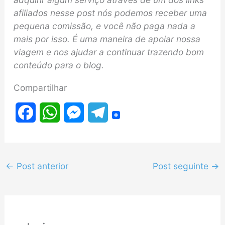
afiliados nesse post nós podemos receber uma
pequena comissão, e você não paga nada a
mais por isso. É uma maneira de apoiar nossa
viagem e nos ajudar a continuar trazendo bom
conteúdo para o blog.
Compartilhar
F
W
M
T
a
h
e
e
c
a
s
l
←
Post anterior
Post seguinte
→
e
t
s
e
b
s
e
g
o
A
n
r