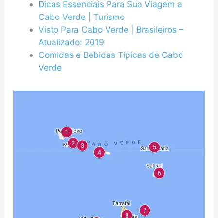
Dicas Essenciais Para Sua Viagem a
Cabo Verde | Turismo
Visto Para Cabo Verde | Brasileiros –
Atualizado: 2019
Comidas e Bebidas Típicas de Cabo
Verde