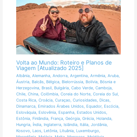
Volta ao Mundo: Roteiro e Planos de
Viagem [Atualizado 2025]
Albânia
,
Alemanha
,
Andorra
,
Argentina
,
Armênia
,
Aruba
,
Áustria
,
Balcãs
,
Bélgica
,
Bielorrússia
,
Bolívia
,
Bósnia e
Herzegovina
,
Brasil
,
Bulgária
,
Cabo Verde
,
Camboja
,
Chile
,
China
,
Colômbia
,
Coreia do Norte
,
Coreia do Sul
,
Costa Rica
,
Croácia
,
Curaçao
,
Curiosidades
,
Dicas
,
Dinamarca
,
Emirados Árabes Unidos
,
Equador
,
Escócia
,
Eslováquia
,
Eslovênia
,
Espanha
,
Estados Unidos
,
Estônia
,
Finlândia
,
França
,
Geórgia
,
Grécia
,
Holanda
,
Hungria
,
Índia
,
Inglaterra
,
Islândia
,
Itália
,
Jordânia
,
Kosovo
,
Laos
,
Letônia
,
Lituânia
,
Luxemburgo
,
Macedônia
,
Malásia
,
Malta
,
Marrocos
,
Moldávia
,