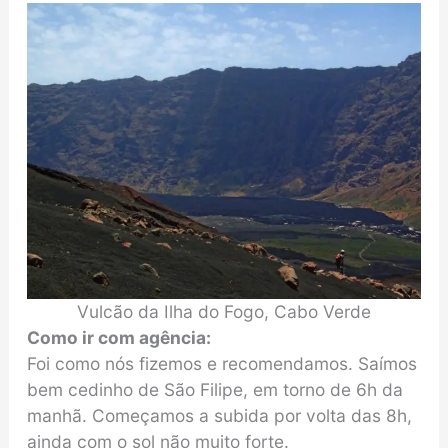
Vulcão da Ilha do Fogo, Cabo Verde
Como ir com agência:
Foi como nós fizemos e recomendamos. Saímos
bem cedinho de São Filipe, em torno de 6h da
manhã. Começamos a subida por volta das 8h,
ainda com o sol não muito forte.