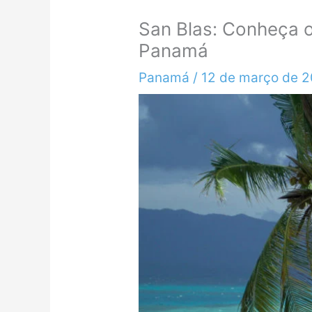
San Blas: Conheça o
Panamá
Panamá
/
12 de março de 2