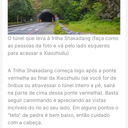
O túnel que leva à trilha Shakadang (faça como
as pessoas da foto e vá pelo lado esquerdo
para acessar a Xiaozhuilu)
A Trilha Shakadang começa logo após a ponte
vermelha ao final da Xiaozhuilu (se você for de
ônibus ou atravessar o túnel inteiro a pé, sairá
na parte de cima dessa ponte vermelha). Basta
seguir caminhando e apreciando as vistas
incríveis do rio ao seu lado. Em alguns pontos o
“teto” de pedra é bem baixo, então cuidado
com a cabeça.