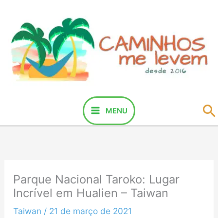
Ir
para
o
conteúdo
P
MENU
Parque Nacional Taroko: Lugar
Incrível em Hualien – Taiwan
Taiwan
/
21 de março de 2021