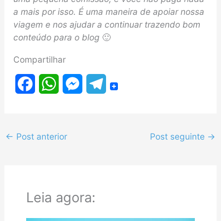
a mais por isso. É uma maneira de apoiar nossa
viagem e nos ajudar a continuar trazendo bom
conteúdo para o blog
🙂
Compartilhar
F
W
M
T
a
h
e
e
c
a
s
l
←
Post anterior
Post seguinte
→
e
t
s
e
b
s
e
g
o
A
n
r
Leia agora:
o
p
g
a