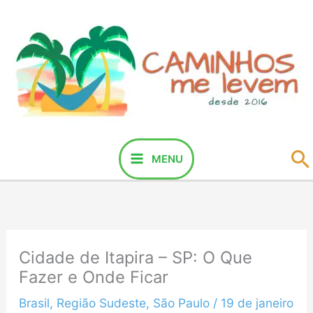
Ir
para
o
conteúdo
P
MENU
Cidade de Itapira – SP: O Que
Fazer e Onde Ficar
Brasil
,
Região Sudeste
,
São Paulo
/
19 de janeiro