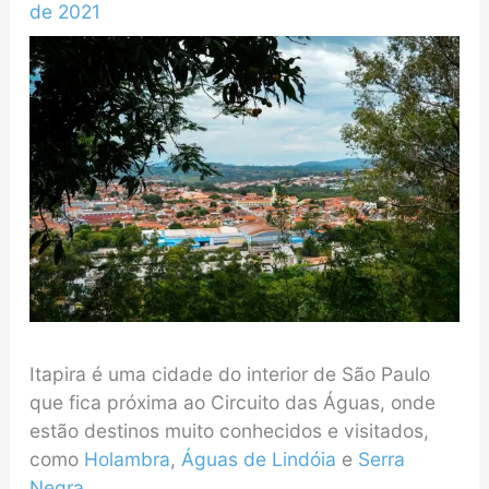
de 2021
Itapira é uma cidade do interior de São Paulo
que fica próxima ao Circuito das Águas, onde
estão destinos muito conhecidos e visitados,
como
Holambra
,
Águas de Lindóia
e
Serra
Negra
.