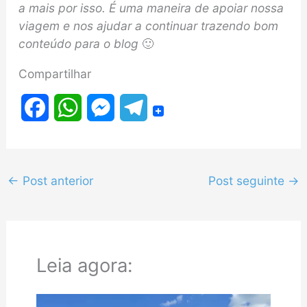
a mais por isso. É uma maneira de apoiar nossa
viagem e nos ajudar a continuar trazendo bom
conteúdo para o blog
🙂
Compartilhar
F
W
M
T
a
h
e
e
c
a
s
l
←
Post anterior
Post seguinte
→
e
t
s
e
b
s
e
g
o
A
n
r
Leia agora:
o
p
g
a
k
p
e
m