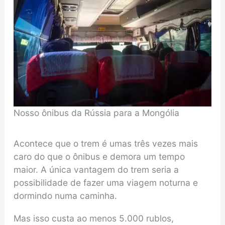
Nosso ônibus da Rússia para a Mongólia
Acontece que o trem é umas três vezes mais
caro do que o ônibus e demora um tempo
maior. A única vantagem do trem seria a
possibilidade de fazer uma viagem noturna e
dormindo numa caminha.
Mas isso custa ao menos 5.000 rublos,