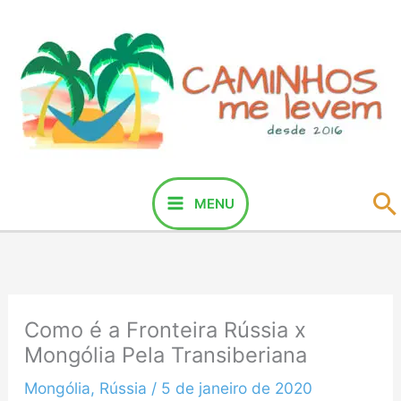
Ir
para
o
conteúdo
P
MENU
Como é a Fronteira Rússia x
Mongólia Pela Transiberiana
Mongólia
,
Rússia
/
5 de janeiro de 2020