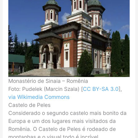
Monastério de Sinaia – Romênia
Foto: Pudelek (Marcin Szala) [
CC BY-SA 3.0
],
via Wikimedia Commons
Castelo de Peles
Considerado o segundo castelo mais bonito da
Europa e um dos lugares mais visitados da
Romênia. O Castelo de Peles é rodeado de
montanhas e o visual todo é incrível.