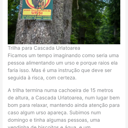
Trilha para Cascada Urlatoarea
Ficamos um tempo imaginando como seria uma
pessoa alimentando um urso e porque raios ela
faria isso. Mas é uma instrução que deve ser
seguida à risca, com certeza.
A trilha termina numa cachoeira de 15 metros
de altura, a Cascada Urlatoarea, num lugar bem
bom para relaxar, mantendo ainda atenção para
caso algum urso apareça. Subimos num
domingo e tinha algumas pessoas, uma
vendinha de biscoitos e água, e um