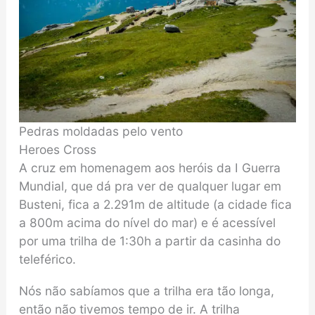
Pedras moldadas pelo vento
Heroes Cross
A cruz em homenagem aos heróis da I Guerra
Mundial, que dá pra ver de qualquer lugar em
Busteni, fica a 2.291m de altitude (a cidade fica
a 800m acima do nível do mar) e é acessível
por uma trilha de 1:30h a partir da casinha do
teleférico.
Nós não sabíamos que a trilha era tão longa,
então não tivemos tempo de ir. A trilha