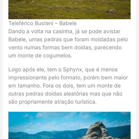
Teleférico Busteni – Babele
Dando a volta na casinha, já se pode avistar
Babele, umas pedras que foram moldadas pelo
vento numas formas bem doidas, parecendo
um monte de cogumelos.
Logo após ele, tem o Sphynx, que é menos
impressionante pelo formato, porém bem maior
em tamanho. Fora os dois, tem um monte de
outras pedras doidas aleatórias mas que não
são propriamente atração turística.