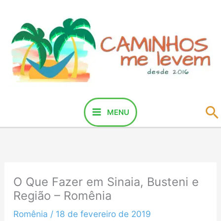
Ir
para
o
conteúdo
P
MENU
O Que Fazer em Sinaia, Busteni e
Região – Romênia
Romênia
/
18 de fevereiro de 2019