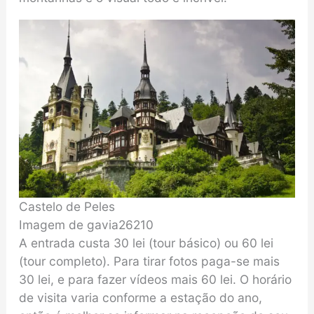
Castelo de Peles
Imagem de gavia26210
A entrada custa 30 lei (tour básico) ou 60 lei
(tour completo). Para tirar fotos paga-se mais
30 lei, e para fazer vídeos mais 60 lei. O horário
de visita varia conforme a estação do ano,