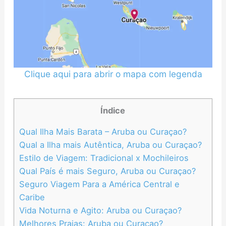
Clique aqui para abrir o mapa com legenda
Índice
Qual Ilha Mais Barata – Aruba ou Curaçao?
Qual a Ilha mais Autêntica, Aruba ou Curaçao?
Estilo de Viagem: Tradicional x Mochileiros
Qual País é mais Seguro, Aruba ou Curaçao?
Seguro Viagem Para a América Central e
Caribe
Vida Noturna e Agito: Aruba ou Curaçao?
Melhores Praias: Aruba ou Curaçao?