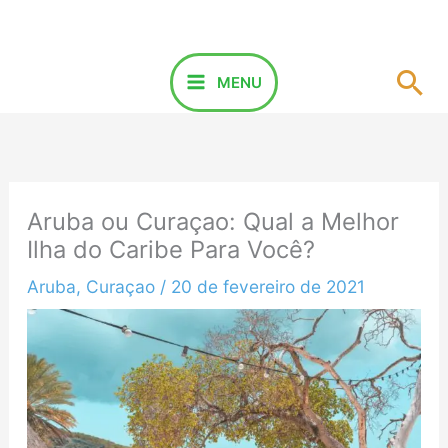
Ir
para
o
Pes
MENU
conteúdo
Aruba ou Curaçao: Qual a Melhor
Ilha do Caribe Para Você?
Aruba
,
Curaçao
/
20 de fevereiro de 2021