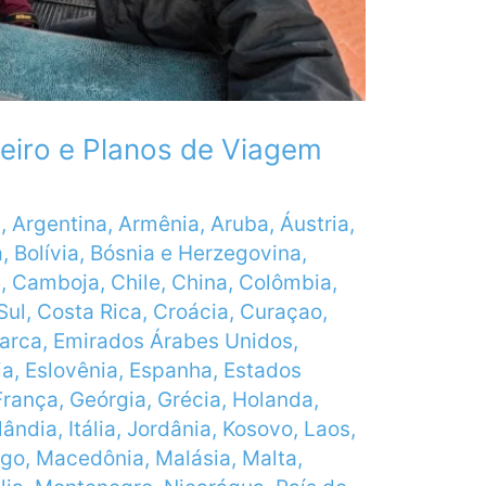
eiro e Planos de Viagem
a
,
Argentina
,
Armênia
,
Aruba
,
Áustria
,
a
,
Bolívia
,
Bósnia e Herzegovina
,
e
,
Camboja
,
Chile
,
China
,
Colômbia
,
Sul
,
Costa Rica
,
Croácia
,
Curaçao
,
arca
,
Emirados Árabes Unidos
,
ia
,
Eslovênia
,
Espanha
,
Estados
França
,
Geórgia
,
Grécia
,
Holanda
,
slândia
,
Itália
,
Jordânia
,
Kosovo
,
Laos
,
rgo
,
Macedônia
,
Malásia
,
Malta
,