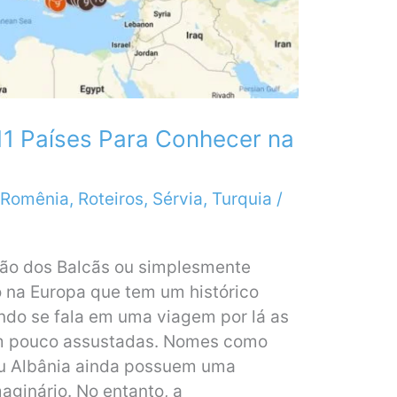
11 Países Para Conhecer na
Romênia
,
Roteiros
,
Sérvia
,
Turquia
/
ião dos Balcãs ou simplesmente
o na Europa que tem um histórico
ando se fala em uma viagem por lá as
m pouco assustadas. Nomes como
 ou Albânia ainda possuem uma
aginário. No entanto, a