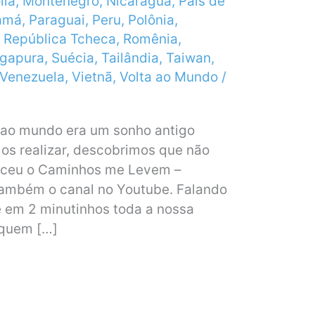
lia
,
Montenegro
,
Nicarágua
,
País de
amá
,
Paraguai
,
Peru
,
Polônia
,
,
República Tcheca
,
Romênia
,
ngapura
,
Suécia
,
Tailândia
,
Taiwan
,
Venezuela
,
Vietnã
,
Volta ao Mundo
/
 ao mundo era um sonho antigo
os realizar, descobrimos que não
sceu o Caminhos me Levem –
 também o canal no Youtube. Falando
 em 2 minutinhos toda a nossa
 quem […]