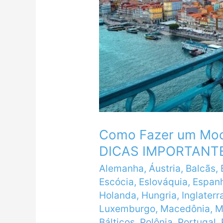
Como Fazer um Moch
DICAS IMPORTANT
Alemanha
,
Áustria
,
Balcãs
,
Escócia
,
Eslováquia
,
Espan
Holanda
,
Hungria
,
Inglaterr
Luxemburgo
,
Macedônia
,
M
Bálticos
,
Polônia
,
Portugal
,