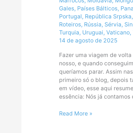
Marrocos
,
Moldávia
,
Mongó
Gales
,
Países Bálticos
,
Pan
Portugal
,
República Srpska
Roteiros
,
Rússia
,
Sérvia
,
Si
Turquia
,
Uruguai
,
Vaticano
,
14 de agosto de 2025
Fazer uma viagem de volta
nosso, e quando conseguim
queríamos parar. Assim na
primeiro só o blog, depois
em vídeo, esse aqui resume
essência: Nós já contamos
Volta
Read More »
ao
Mundo: