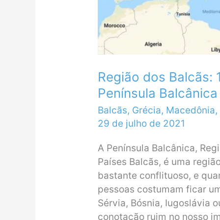
Região dos Balcãs: 
Península Balcânica
Balcãs
,
Grécia
,
Macedônia
,
29 de julho de 2021
A Península Balcânica, Reg
Países Balcãs, é uma regiã
bastante conflituoso, e qu
pessoas costumam ficar u
Sérvia, Bósnia, Iugoslávia
conotação ruim no nosso im