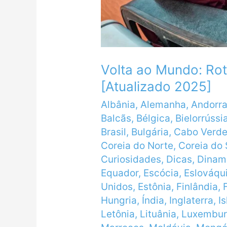
Volta ao Mundo: Rot
[Atualizado 2025]
Albânia
,
Alemanha
,
Andorr
Balcãs
,
Bélgica
,
Bielorrússi
Brasil
,
Bulgária
,
Cabo Verd
Coreia do Norte
,
Coreia do 
Curiosidades
,
Dicas
,
Dinam
Equador
,
Escócia
,
Eslováqu
Unidos
,
Estônia
,
Finlândia
,
Hungria
,
Índia
,
Inglaterra
,
I
Letônia
,
Lituânia
,
Luxembu