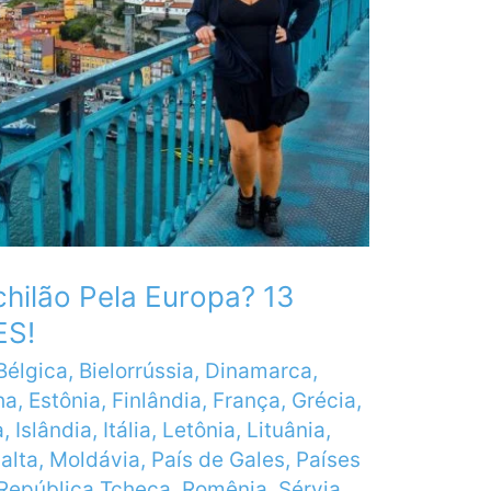
ilão Pela Europa? 13
ES!
Bélgica
,
Bielorrússia
,
Dinamarca
,
ha
,
Estônia
,
Finlândia
,
França
,
Grécia
,
a
,
Islândia
,
Itália
,
Letônia
,
Lituânia
,
alta
,
Moldávia
,
País de Gales
,
Países
República Tcheca
,
Romênia
,
Sérvia
,