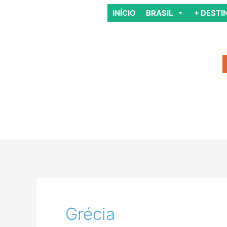
Ir
INÍCIO
BRASIL
+ DESTI
para
o
conteúdo
Grécia